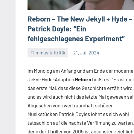
Reborn – The New Jekyll + Hyde –
Patrick Doyle: “Ein
fehlgeschlagenes Experiment”
Filmmusik-Kritik
21. Juli 2024
Mike
Keine
Rumpf
Kommentare
Im Monolog am Anfang und am Ende der moderne
Jekyl-Hyde-Adaption
Reborn
heißt es: “Es ist nic
das erste Mal, dass diese Geschichte erzählt wird,
und es wird auch nicht das letzte Mal gewesen sei
Abgesehen von zwei traumhaft schönen
Musikstücken Patrick Doyles lohnt es sich wohl
tatsächlich auf die nächste Verfilmung zu warten,
denn der Thriller von 2005 ist ansonsten reichlich