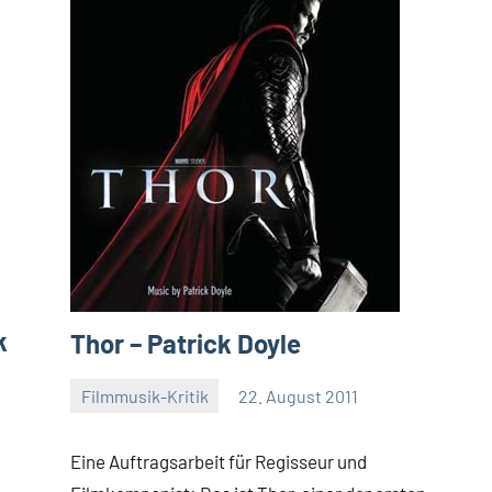
k
Thor – Patrick Doyle
Filmmusik-Kritik
22. August 2011
Mike
Keine
Rumpf
Kommentare
Eine Auftragsarbeit für Regisseur und