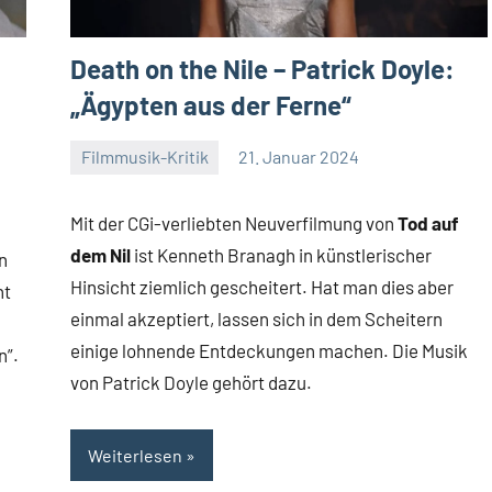
Death on the Nile – Patrick Doyle:
„Ägypten aus der Ferne“
Filmmusik-Kritik
21. Januar 2024
Mike
Keine
Rumpf
Kommentare
Mit der CGi-verliebten Neuverfilmung von
Tod auf
dem Nil
ist Kenneth Branagh in künstlerischer
n
Hinsicht ziemlich gescheitert. Hat man dies aber
ht
einmal akzeptiert, lassen sich in dem Scheitern
einige lohnende Entdeckungen machen. Die Musik
n”.
von Patrick Doyle gehört dazu.
Weiterlesen