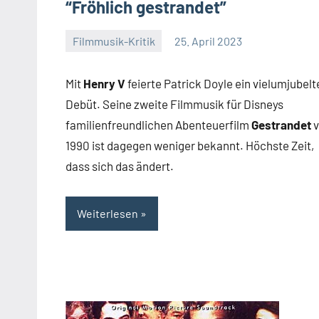
“Fröhlich gestrandet”
Filmmusik-Kritik
25. April 2023
Mike
Keine
Rumpf
Kommentare
Mit
Henry V
feierte Patrick Doyle ein vielumjubelt
Debüt. Seine zweite Filmmusik für Disneys
familienfreundlichen Abenteuerfilm
Gestrandet
v
1990 ist dagegen weniger bekannt. Höchste Zeit,
dass sich das ändert.
Weiterlesen