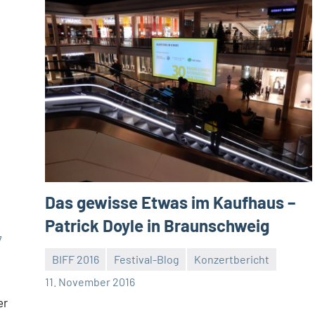
Das gewisse Etwas im Kaufhaus –
Patrick Doyle in Braunschweig
7
BIFF 2016
Festival-Blog
Konzertbericht
Mike
11. November 2016
Rumpf
er