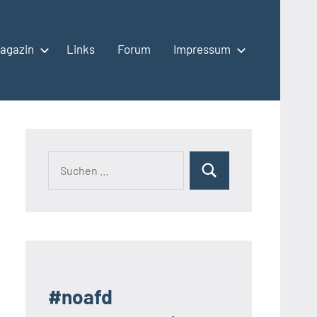
agazin
Links
Forum
Impressum
Suchen
Suchen
nach:
#noafd