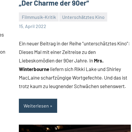
„Der Charme der 90er“
Filmmusik-Kritik
Unterschätztes Kino
Mike
Keine
15. April 2022
Rumpf
Kommentare
es
Ein neuer Beitrag in der Reihe “unterschätztes Kino”:
on
Dieses Mal mit einer Zeitreise zu den
Liebeskomödien der 90er Jahre. In
Mrs.
Winterbourne
liefern sich Rikki Lake und Shirley
MacLaine scharfzüngige Wortgefechte. Und das ist
trotz kaum zu leugnender Schwächen sehenswert.
Weiterlesen