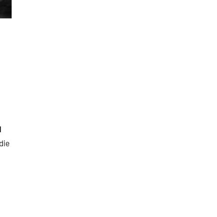
d
die