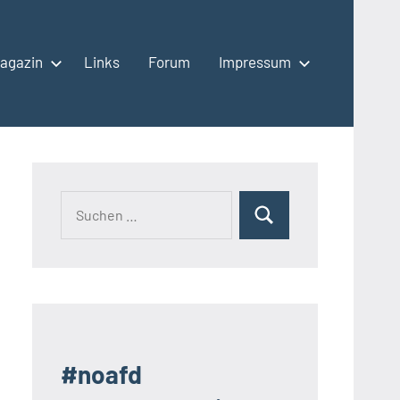
agazin
Links
Forum
Impressum
Suchen
Suchen
nach:
#noafd