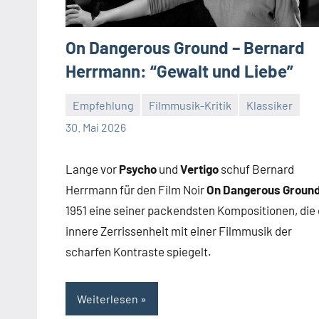
On Dangerous Ground – Bernard
Herrmann: “Gewalt und Liebe”
Empfehlung
Filmmusik-Kritik
Klassiker
Mike
Keine
30. Mai 2026
Rumpf
Kommentare
Lange vor
Psycho
und
Vertigo
schuf Bernard
Herrmann für den Film Noir
On Dangerous Groun
1951 eine seiner packendsten Kompositionen, die 
innere Zerrissenheit mit einer Filmmusik der
scharfen Kontraste spiegelt.
Weiterlesen