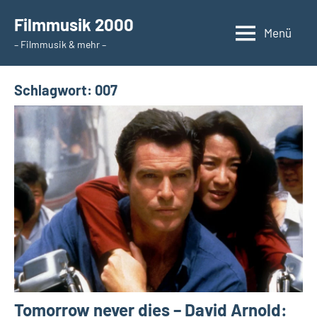
Zum
Filmmusik 2000
Inhalt
Menü
– Filmmusik & mehr –
springen
Schlagwort:
007
Tomorrow never dies – David Arnold: