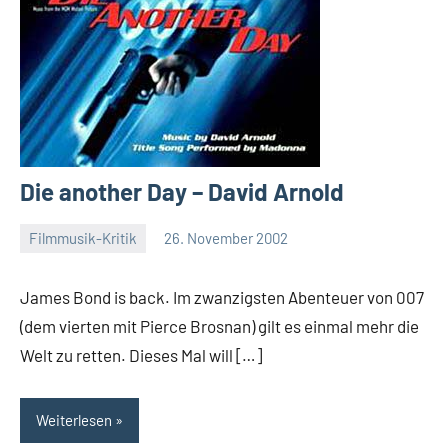
Die another Day – David Arnold
Filmmusik-Kritik
26. November 2002
Mike
Rumpf
James Bond is back. Im zwanzigsten Abenteuer von 007
(dem vierten mit Pierce Brosnan) gilt es einmal mehr die
Welt zu retten. Dieses Mal will […]
Weiterlesen