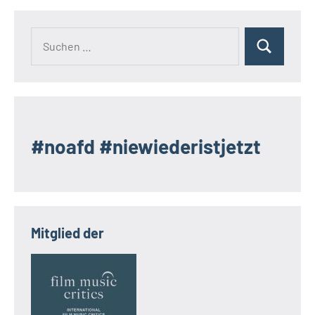
Suchen
Suchen
nach:
#noafd #niewiederistjetzt
Mitglied der