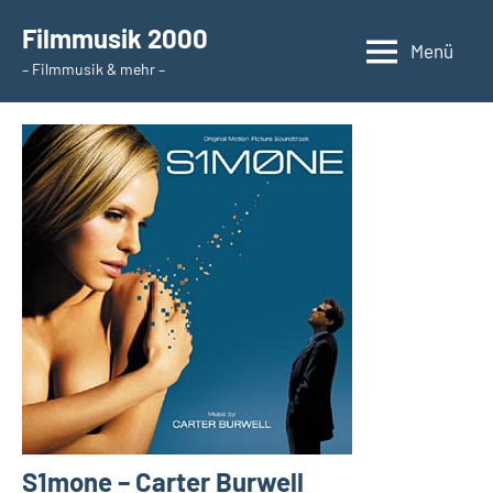
Zum
Filmmusik 2000
Inhalt
Menü
– Filmmusik & mehr –
springen
S1mone – Carter Burwell