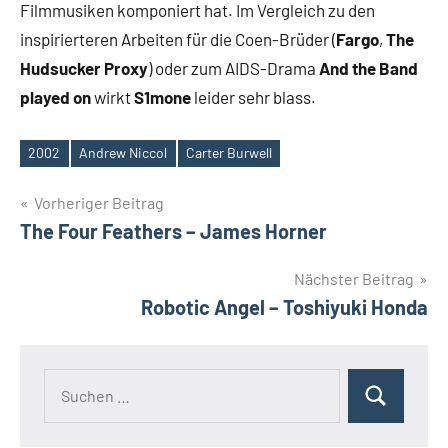
Filmmusiken komponiert hat. Im Vergleich zu den
inspirierteren Arbeiten für die Coen-Brüder (
Fargo
,
The
Hudsucker Proxy
) oder zum AIDS-Drama
And the Band
played on
wirkt
S1mone
leider sehr blass.
2002
Andrew Niccol
Carter Burwell
Schlagwörter
Beitragsnavigation
Vorheriger Beitrag
The Four Feathers – James Horner
Nächster Beitrag
Robotic Angel – Toshiyuki Honda
Suchen
Suchen
nach: