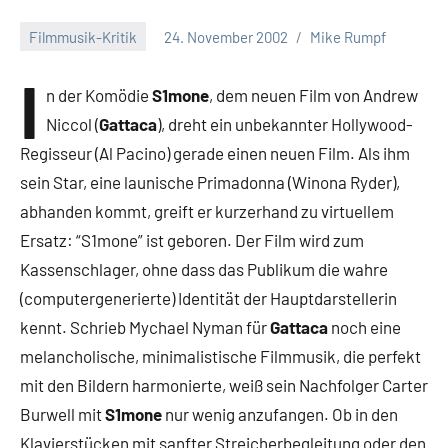
Filmmusik-Kritik
24. November 2002
Mike Rumpf
I
n der Komödie
S1mone
, dem neuen Film von Andrew
Niccol (
Gattaca
), dreht ein unbekannter Hollywood-
Regisseur (Al Pacino) gerade einen neuen Film. Als ihm
sein Star, eine launische Primadonna (Winona Ryder),
abhanden kommt, greift er kurzerhand zu virtuellem
Ersatz: “S1mone” ist geboren. Der Film wird zum
Kassenschlager, ohne dass das Publikum die wahre
(computergenerierte) Identität der Hauptdarstellerin
kennt. Schrieb Mychael Nyman für
Gattaca
noch eine
melancholische, minimalistische Filmmusik, die perfekt
mit den Bildern harmonierte, weiß sein Nachfolger Carter
Burwell mit
S1mone
nur wenig anzufangen. Ob in den
Klavierstücken mit sanfter Streicherbegleitung oder den