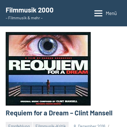
Zum
Filmmusik 2000
Inhalt
Menü
– Filmmusik & mehr –
springen
Requiem for a Dream – Clint Mansell
Empfehlung
Filmmusik-Kritik
8. Dezember 2016