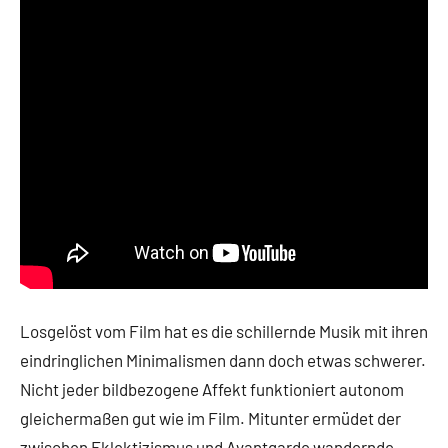
Losgelöst vom Film hat es die schillernde Musik mit ihren
eindringlichen Minimalismen dann doch etwas schwerer.
Nicht jeder bildbezogene Affekt funktioniert autonom
gleichermaßen gut wie im Film. Mitunter ermüdet der
zwischen Eklektizismus und Avantgarde wandernde