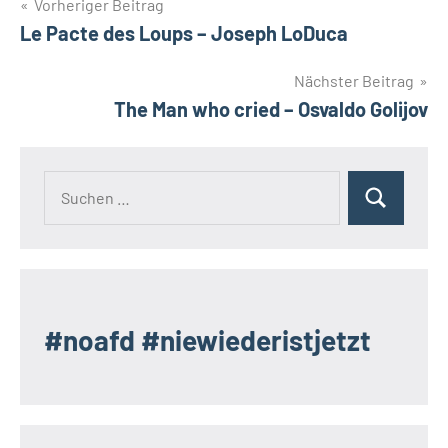
Beitragsnavigation
Vorheriger Beitrag
Le Pacte des Loups – Joseph LoDuca
Nächster Beitrag
The Man who cried – Osvaldo Golijov
Suchen
Suchen
nach:
#noafd #niewiederistjetzt