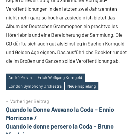
Repertoirewert aufgrund zahlreicher Korngold-
Veröffentlichungen in den letzten zwei Jahrzehnten
nicht mehr ganz so hoch anzusiedeln ist, bietet das
Album der Deutschen Grammophon ein prachtvolles
Hörerlebnis und eine Bereicherung der Sammlung. Die
CD dürfte sich auch gut als Einstieg in Sachen Korngold
und Golden Age eignen. Das ausführliche Booklet rundet
die im Großen und Ganzen solide Veröffentlichung ab.
André Previn
Erich Wolfgang Korngold
Schlagwörter
London Symphony Orchestra
Neueinspielung
Beitragsnavigation
Vorheriger Beitrag
Quando le Donne Avevano la Coda – Ennio
Morricone /
Quando le donne persero la Coda – Bruno