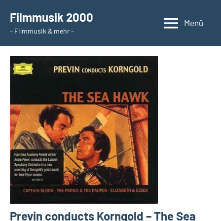
Zum
Filmmusik 2000
Inhalt
Menü
– Filmmusik & mehr –
springen
Previn conducts Korngold – The Sea