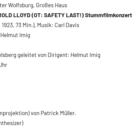
ater Wolfsburg, Großes Haus
LD LLOYD (OT: SAFETY LAST!) Stummfilmkonzert
923, 73 Min.), Musik: Carl Davis
 Helmut Imig
lsberg geleitet von Dirigent: Helmut Imig
Uhr
projektion) von Patrick Müller.
nthesizer)