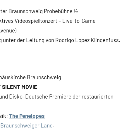
eater Braunschweig Probebühne ½
ktives Videospielkonzert – Live-to-Game
Avenue)
 unter der Leitung von Rodrigo Lopez Klingenfuss.
lomäuskirche Braunschweig
 SILENT MOVIE
nd Disko. Deutsche Premiere der restaurierten
sik:
The Penelopes
g Braunschweiger Land
.