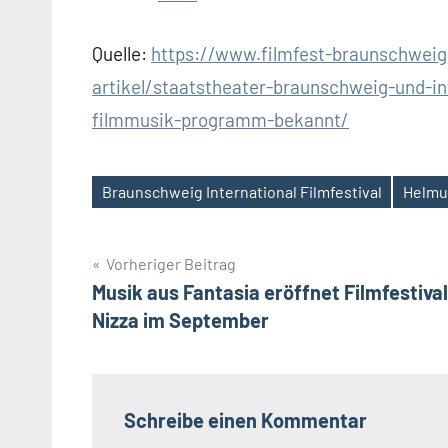
Quelle:
https://www.filmfest-braunschwei
artikel/staatstheater-braunschweig-und-in
filmmusik-programm-bekannt/
Braunschweig International Filmfestival
Helmut
Schlagwörter
Beitragsnavigation
Vorheriger Beitrag
Musik aus Fantasia eröffnet Filmfestival
Nizza im September
Schreibe einen Kommentar