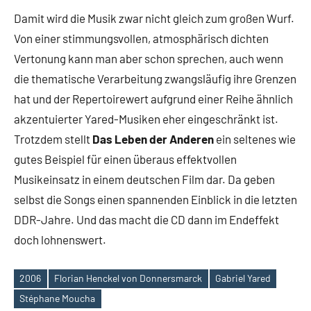
Damit wird die Musik zwar nicht gleich zum großen Wurf.
Von einer stimmungsvollen, atmosphärisch dichten
Vertonung kann man aber schon sprechen, auch wenn
die thematische Verarbeitung zwangsläufig ihre Grenzen
hat und der Repertoirewert aufgrund einer Reihe ähnlich
akzentuierter Yared-Musiken eher eingeschränkt ist.
Trotzdem stellt
Das Leben der Anderen
ein seltenes wie
gutes Beispiel für einen überaus effektvollen
Musikeinsatz in einem deutschen Film dar. Da geben
selbst die Songs einen spannenden Einblick in die letzten
DDR-Jahre. Und das macht die CD dann im Endeffekt
doch lohnenswert.
2006
Florian Henckel von Donnersmarck
Gabriel Yared
Schlagwörter
Stéphane Moucha