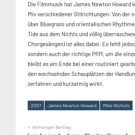
Die Filmmusik hat James Newton Howard ko
Mix verschiedener Stilrichtungen: Von der
über Bluegrass und orientalischen Rhythme
Tide
aus dem Nichts und völlig überraschen
Chorgesängen) ist alles dabei. Es fehlt jed
sondern auch der richtige Pfiff, um die ein
bleibt es am Ende bei einer routiniert gea
den wechselnden Schauplätzen der Handlung
zerfahren und kurzatmig wirkt.
2007
James Newton Howard
Mike Nichols
Schlagwörter
Beitragsnavigation
Vorheriger Beitrag