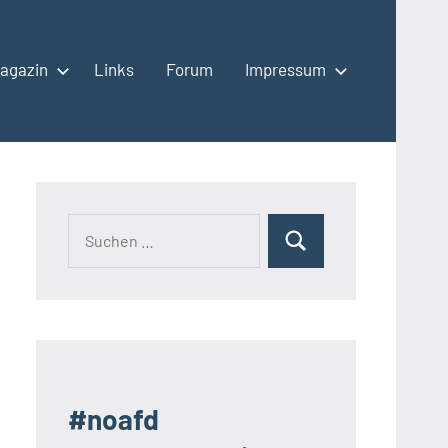
agazin
Links
Forum
Impressum
Suchen
Suchen
nach:
#noafd