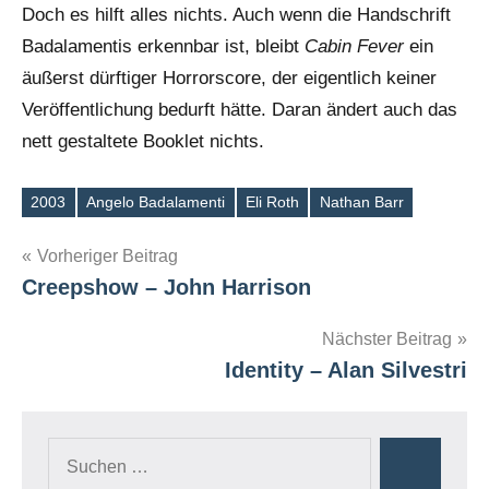
Doch es hilft alles nichts. Auch wenn die Handschrift
Badalamentis erkennbar ist, bleibt
Cabin Fever
ein
äußerst dürftiger Horrorscore, der eigentlich keiner
Veröffentlichung bedurft hätte. Daran ändert auch das
nett gestaltete Booklet nichts.
2003
Angelo Badalamenti
Eli Roth
Nathan Barr
Schlagwörter
Beitragsnavigation
Vorheriger Beitrag
Creepshow – John Harrison
Nächster Beitrag
Identity – Alan Silvestri
Suchen
Suchen
nach: