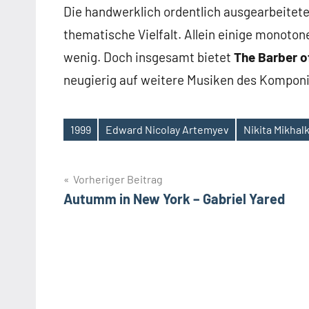
Die handwerklich ordentlich ausgearbeitet
thematische Vielfalt. Allein einige monot
wenig. Doch insgesamt bietet
The Barber o
neugierig auf weitere Musiken des Kompon
1999
Edward Nicolay Artemyev
Nikita Mikhal
Schlagwörter
Beitragsnavigation
Vorheriger Beitrag
Autumm in New York – Gabriel Yared