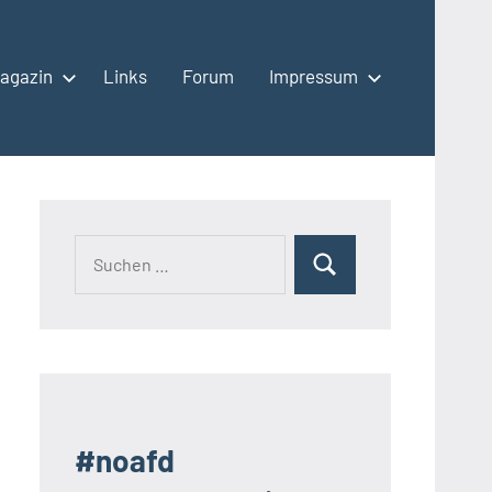
agazin
Links
Forum
Impressum
Suchen
Suchen
nach:
#noafd