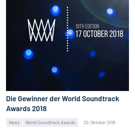
Die Gewinner der World Soundtrack
Awards 2018
News
World Soundtrack Awards
20. Oktober 2018
Jan
Keine
Boltze
Kommentare