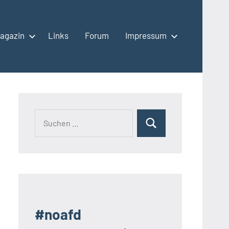
agazin
Links
Forum
Impressum
Suchen
Suchen
nach:
#noafd