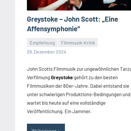
Greystoke – John Scott: „Eine
Affensymphonie“
Empfehlung
Filmmusik-Kritik
Mike
Keine
26. Dezember 2024
Rumpf
Kommentare
John Scotts Filmmusik zur ungewöhnlichen Tarz
Verfilmung
Greystoke
gehört zu den besten
Filmmusiken der 80er-Jahre. Dabei entstand sie
unter schwierigen Produktions-Bedingungen und
wartet bis heute auf eine vollständige
Veröffentlichung. Ein Jammer.
Weiterlesen