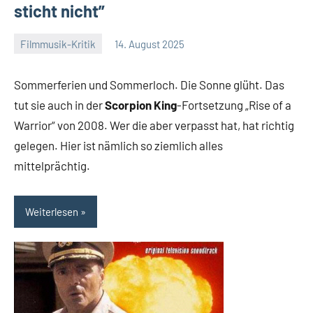
sticht nicht”
Filmmusik-Kritik
14. August 2025
Mike
Keine
Rumpf
Kommentare
Sommerferien und Sommerloch. Die Sonne glüht. Das
tut sie auch in der
Scorpion King⁣
-Fortsetzung „Rise of a
Warrior“ von 2008. Wer die aber verpasst hat, hat richtig
gelegen. Hier ist nämlich so ziemlich alles
mittelprächtig.
Weiterlesen