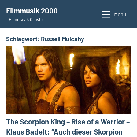
Zum
Filmmusik 2000
Inhalt
Menü
– Filmmusik & mehr –
springen
Schlagwort:
Russell Mulcahy
The Scorpion King – Rise of a Warrior –
Klaus Badelt: “Auch dieser Skorpion