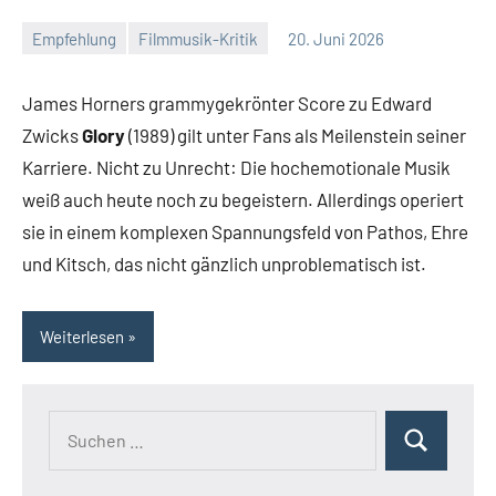
Empfehlung
Filmmusik-Kritik
20. Juni 2026
Mike
Ein
Rumpf
Kommentar
James Horners grammygekrönter Score zu Edward
Zwicks
Glory
(1989) gilt unter Fans als Meilenstein seiner
Karriere. Nicht zu Unrecht: Die hochemotionale Musik
weiß auch heute noch zu begeistern. Allerdings operiert
sie in einem komplexen Spannungsfeld von Pathos, Ehre
und Kitsch, das nicht gänzlich unproblematisch ist.
Weiterlesen
Suchen
Suchen
nach: