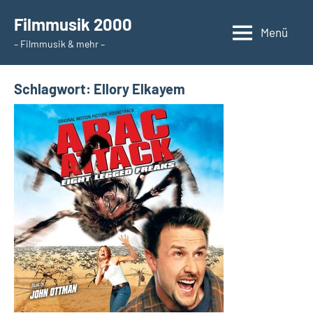
Zum
Filmmusik 2000
Inhalt
Menü
– Filmmusik & mehr –
springen
Schlagwort:
Ellory Elkayem