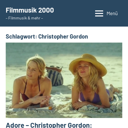
Zum
Filmmusik 2000
Inhalt
Menü
– Filmmusik & mehr –
springen
Schlagwort:
Christopher Gordon
Adore – Christopher Gordon: