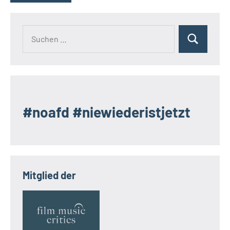
Suchen
Suchen
nach:
#noafd #niewiederistjetzt
Mitglied der