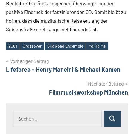
Begleitheft zulässt. Insgesamt überwiegt aber der
positive Eindruck der faszinierenden CD. Somit bleibt zu
hoffen, dass die musikalische Reise entlang der
Seidenstraße noch lange nicht beendet ist.
2001
Crossover
Silk Road Ensemble
Yo-Yo Ma
Schlagwörter
Beitragsnavigation
Vorheriger Beitrag
Lifeforce – Henry Mancini & Michael Kamen
Nächster Beitrag
Filmmusikworkshop München
Suchen
Suchen
nach: