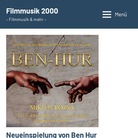
Zum
Filmmusik 2000
Inhalt
Menü
– Filmmusik & mehr –
springen
Neueinspielung von Ben Hur