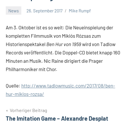
News
26. September 2017
Mike Rumpf
Keine
Kommentare
Am 3. Oktober ist es so weit: Die Neueinspielung der
kompletten Filmmusik von Miklós Rózsas zum
Historienspektakel
Ben Hur von 1959
wird von Tadlow
Records veröffentlicht. Die Doppel-CD bietet knapp 160
Minuten an Musik. Nic Raine dirigiert die Prager
Philharmoniker mit Chor.
Quelle:
http://www.tadlowmusic.com/2017/08/ben-
hur-miklos-rozsa/
Beitragsnavigation
Vorheriger Beitrag
The Imitation Game – Alexandre Desplat