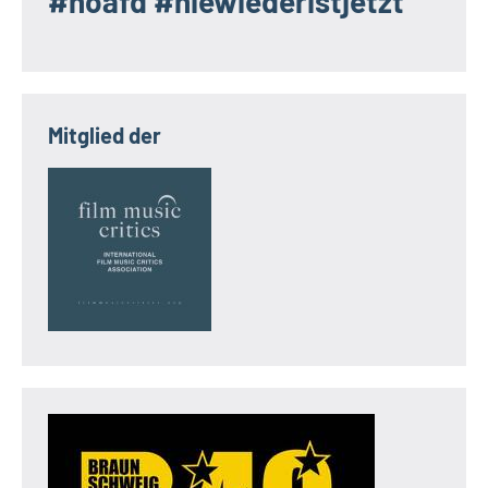
#noafd #niewiederistjetzt
Mitglied der