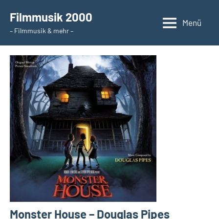
Zum
Filmmusik 2000
Inhalt
Menü
– Filmmusik & mehr –
springen
Monster House – Douglas Pipes