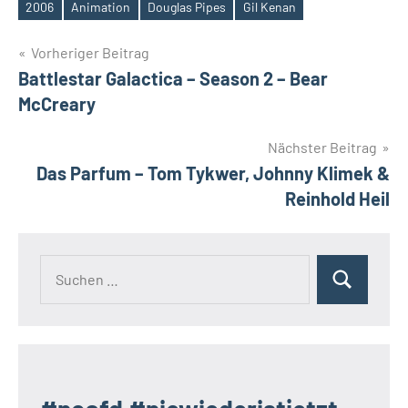
2006
Animation
Douglas Pipes
Gil Kenan
Schlagwörter
Beitragsnavigation
Vorheriger Beitrag
Battlestar Galactica – Season 2 – Bear
McCreary
Nächster Beitrag
Das Parfum – Tom Tykwer, Johnny Klimek &
Reinhold Heil
Suchen
Suchen
nach: