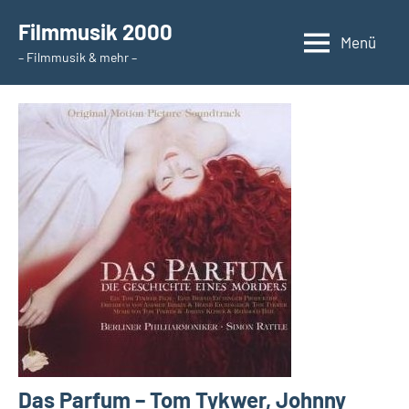
Zum
Filmmusik 2000
Inhalt
Menü
– Filmmusik & mehr –
springen
Das Parfum – Tom Tykwer, Johnny