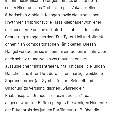
im filmmusikalischen Zeitgeschmack und dürfte in
seiner Mischung aus Orchesterspiel, Vokalanteilen,
ätherischen Ambient-Klängen sowie elektronischen
Rhythmen anspruchsvolle Klassikliebhaber wohl eher
enttäuschen. Für eine raffinierte, subtile sinfonische
Gestaltung mangelt es dem Trio Tyker, Heil und Klimek
ohnehin an kompositorischen Fähigkeiten. Diesen
Mangel versuchen sie mit einem einfachen, im Film aber
doch sehr wirkungsvollen Vertonungskonzept
auszugleichen: Ihr zentraler Einfall ist dabei, die jungen
Mädchen und ihren Duft durch sirenenartige weibliche
Sopranstimmen (als Symbol für ihre Reinheit und
Unschuld) zu versinnbildlichen , während ein
Knabensopran Grenouilles Faszination als “quasi
abgeschwächter” Reflex spiegelt. Die wenigen Momente
der Erkenntnis des jungen Parfümeurs (z.B. über die