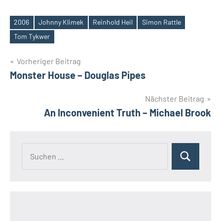
2006
Johnny Klimek
Reinhold Heil
Simon Rattle
Schlagwörter
Tom Tykwer
Beitragsnavigation
Vorheriger Beitrag
Monster House – Douglas Pipes
Nächster Beitrag
An Inconvenient Truth – Michael Brook
Suchen
Suchen
nach: