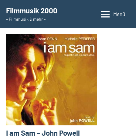
Zum
Filmmusik 2000
Inhalt
Menü
– Filmmusik & mehr –
springen
I am Sam – John Powell