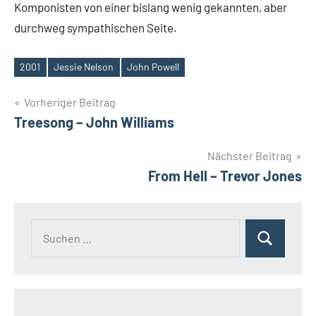
Komponisten von einer bislang wenig gekannten, aber
durchweg sympathischen Seite.
2001
Jessie Nelson
John Powell
Schlagwörter
Beitragsnavigation
Vorheriger Beitrag
Treesong – John Williams
Nächster Beitrag
From Hell – Trevor Jones
Suchen
Suchen
nach: