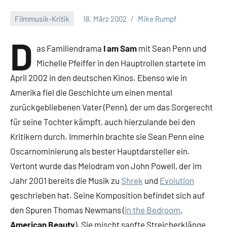
Filmmusik-Kritik
18. März 2002
Mike Rumpf
D
as Familiendrama
I am Sam
mit Sean Penn und
Michelle Pfeiffer in den Hauptrollen startete im
April 2002 in den deutschen Kinos. Ebenso wie in
Amerika fiel die Geschichte um einen mental
zurückgebliebenen Vater (Penn), der um das Sorgerecht
für seine Tochter kämpft, auch hierzulande bei den
Kritikern durch. Immerhin brachte sie Sean Penn eine
Oscarnominierung als bester Hauptdarsteller ein.
Vertont wurde das Melodram von John Powell, der im
Jahr 2001 bereits die Musik zu
Shrek
und
Evolution
geschrieben hat. Seine Komposition befindet sich auf
den Spuren Thomas Newmans (
In the Bedroom
,
American Beauty
). Sie mischt sanfte Streicherklänge