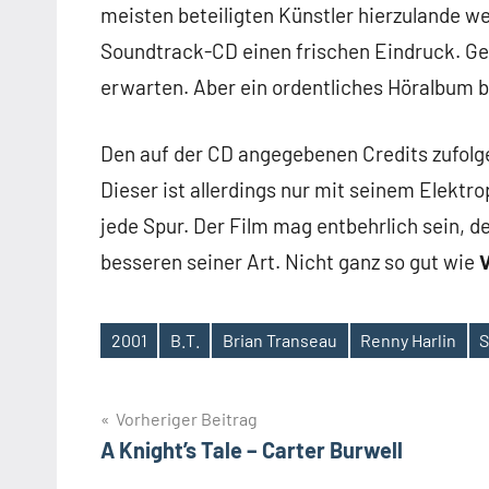
meisten beteiligten Künstler hierzulande w
Soundtrack-CD einen frischen Eindruck. Ge
erwarten. Aber ein ordentliches Höralbum 
Den auf der CD angegebenen Credits zufolge
Dieser ist allerdings nur mit seinem Elektr
jede Spur. Der Film mag entbehrlich sein, d
besseren seiner Art. Nicht ganz so gut wie
V
2001
B.T.
Brian Transeau
Renny Harlin
Schlagwörter
Beitragsnavigation
Vorheriger Beitrag
A Knight’s Tale – Carter Burwell