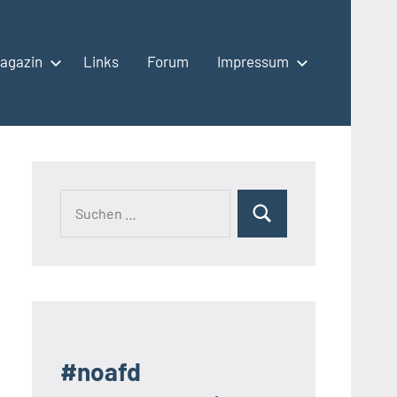
agazin
Links
Forum
Impressum
Suchen
Suchen
nach:
#noafd