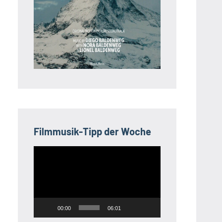
Filmmusik-Tipp der Woche
Video-
Player
00:00
06:01