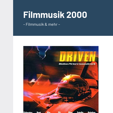
Zum
Inhalt
Filmmusik 2000
springen
– Filmmusik & mehr –