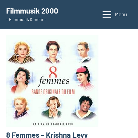
Zum
Filmmusik 2000
Inhalt
Menü
– Filmmusik & mehr –
springen
8 Femmes – Krishna Levy