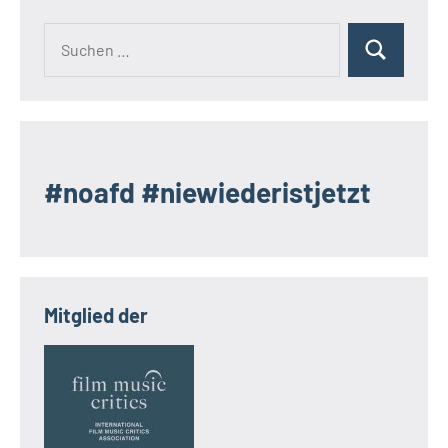
Suchen
Suchen
nach:
#noafd #niewiederistjetzt
Mitglied der