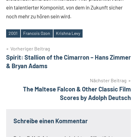
ein talentierter Komponist, von dem in Zukunft sicher
noch mehr zu hören sein wird.
2001
Francois Ozon
Krishna Levy
Schlagwörter
Beitragsnavigation
Vorheriger Beitrag
Spirit: Stallion of the Cimarron – Hans Zimmer
& Bryan Adams
Nächster Beitrag
The Maltese Falcon & Other Classic Film
Scores by Adolph Deutsch
Schreibe einen Kommentar