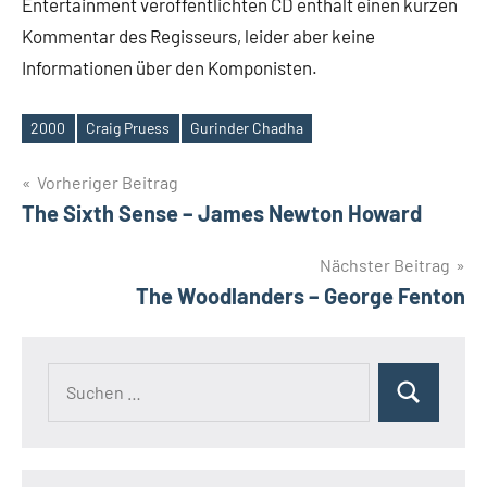
Entertainment veröffentlichten CD enthält einen kurzen
Kommentar des Regisseurs, leider aber keine
Informationen über den Komponisten.
2000
Craig Pruess
Gurinder Chadha
Schlagwörter
Beitragsnavigation
Vorheriger Beitrag
The Sixth Sense – James Newton Howard
Nächster Beitrag
The Woodlanders – George Fenton
Suchen
Suchen
nach: