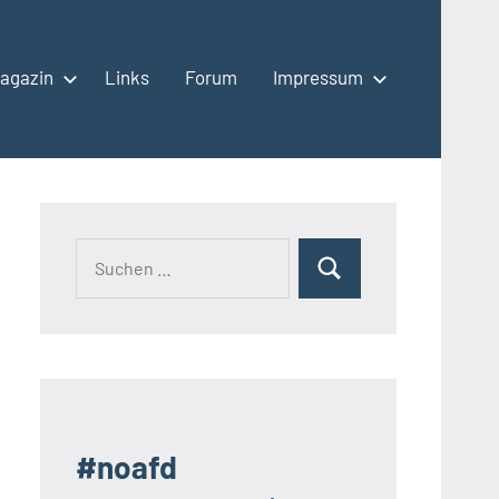
agazin
Links
Forum
Impressum
Suchen
Suchen
nach:
#noafd