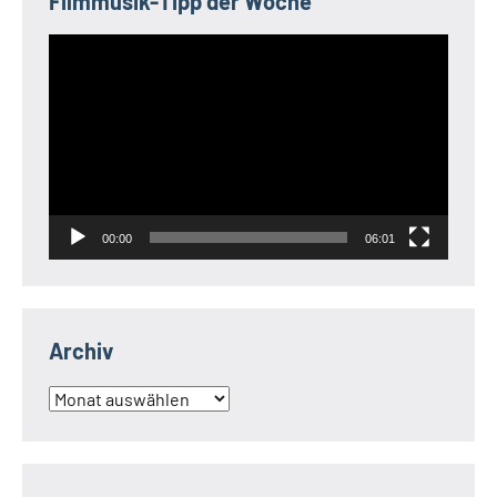
Filmmusik-Tipp der Woche
Video-
Player
00:00
06:01
Archiv
Archiv