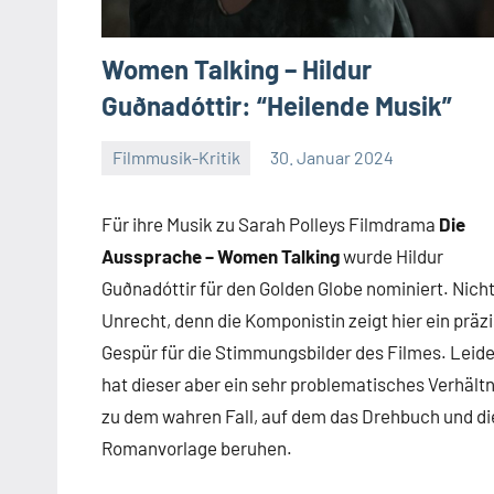
Women Talking – Hildur
Guðnadóttir: “Heilende Musik”
Filmmusik-Kritik
30. Januar 2024
Mike
Keine
Rumpf
Kommentare
Für ihre Musik zu Sarah Polleys Filmdrama
Die
Aussprache – Women Talking
wurde Hildur
Guðnadóttir für den Golden Globe nominiert. Nicht
Unrecht, denn die Komponistin zeigt hier ein präz
Gespür für die Stimmungsbilder des Filmes. Leide
hat dieser aber ein sehr problematisches Verhältn
zu dem wahren Fall, auf dem das Drehbuch und di
Romanvorlage beruhen.