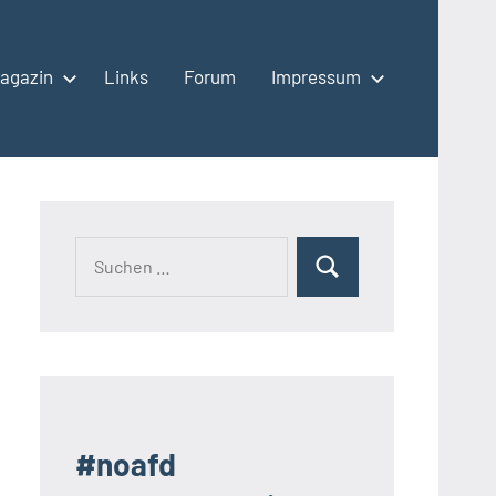
agazin
Links
Forum
Impressum
Suchen
Suchen
nach:
#noafd