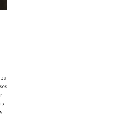
 zu
ises
r
is
e