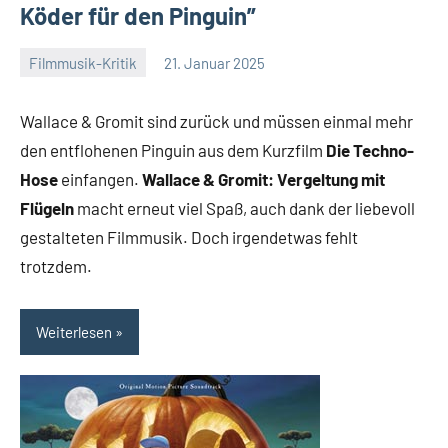
Köder für den Pinguin”
Filmmusik-Kritik
21. Januar 2025
Mike
Keine
Rumpf
Kommentare
Wallace & Gromit sind zurück und müssen einmal mehr
den entflohenen Pinguin aus dem Kurzfilm
Die Techno-
Hose
einfangen.
Wallace & Gromit: Vergeltung mit
Flügeln
macht erneut viel Spaß, auch dank der liebevoll
gestalteten Filmmusik. Doch irgendetwas fehlt
trotzdem.
Weiterlesen