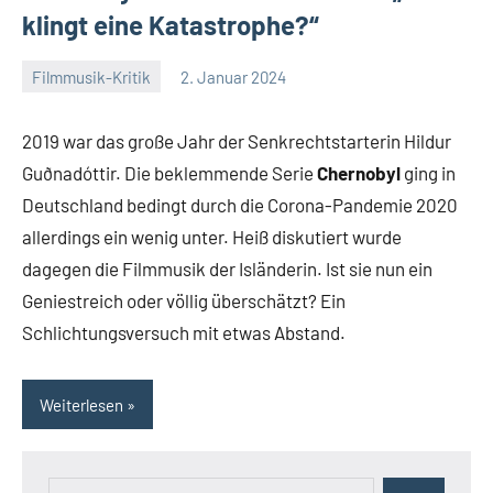
klingt eine Katastrophe?“
Filmmusik-Kritik
2. Januar 2024
Mike
Keine
Rumpf
Kommentare
2019 war das große Jahr der Senkrechtstarterin Hildur
Guðnadóttir. Die beklemmende Serie
Chernobyl
ging in
Deutschland bedingt durch die Corona-Pandemie 2020
allerdings ein wenig unter. Heiß diskutiert wurde
dagegen die Filmmusik der Isländerin. Ist sie nun ein
Geniestreich oder völlig überschätzt? Ein
Schlichtungsversuch mit etwas Abstand.
Weiterlesen
Suchen