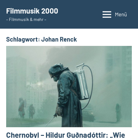
Zum
Filmmusik 2000
Inhalt
Menü
– Filmmusik & mehr –
springen
Schlagwort:
Johan Renck
Chernobyl – Hildur Guðnadóttir: „Wie