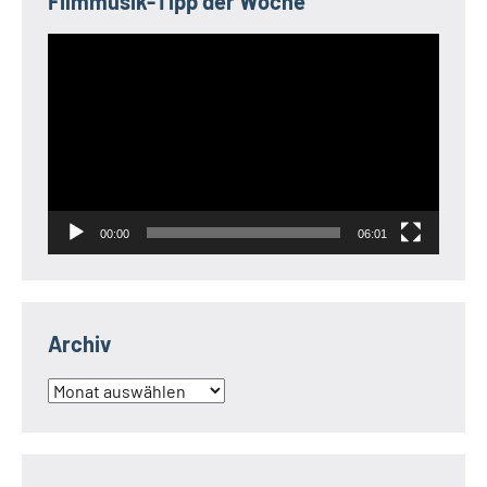
Filmmusik-Tipp der Woche
Video-
Player
00:00
06:01
Archiv
Archiv