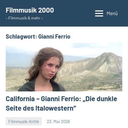
Zum
Filmmusik 2000
Inhalt
Menü
– Filmmusik & mehr –
springen
Schlagwort:
Gianni Ferrio
California – Gianni Ferrio: „Die dunkle
Seite des Italowestern“
Filmmusik-Kritik
23. Mai 2026
Mike
Keine