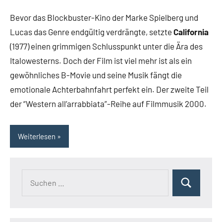
Rumpf
Kommentare
Bevor das Blockbuster-Kino der Marke Spielberg und
Lucas das Genre endgültig verdrängte, setzte
California
(1977) einen grimmigen Schlusspunkt unter die Ära des
Italowesterns. Doch der Film ist viel mehr ist als ein
gewöhnliches B-Movie und seine Musik fängt die
emotionale Achterbahnfahrt perfekt ein. Der zweite Teil
der “Western all’arrabbiata”-Reihe auf Filmmusik 2000.
Weiterlesen
Suchen
Suchen
nach: