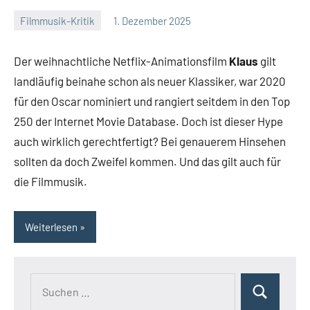
Filmmusik-Kritik
1. Dezember 2025
Mike
Keine
Rumpf
Kommentare
Der weihnachtliche Netflix-Animationsfilm
Klaus
gilt
landläufig beinahe schon als neuer Klassiker, war 2020
für den Oscar nominiert und rangiert seitdem in den Top
250 der Internet Movie Database. Doch ist dieser Hype
auch wirklich gerechtfertigt? Bei genauerem Hinsehen
sollten da doch Zweifel kommen. Und das gilt auch für
die Filmmusik.
Weiterlesen
Suchen
Suchen
nach: