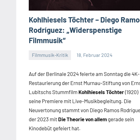
Kohlhiesels Töchter – Diego Ramo
Rodríguez: „Widerspenstige
Filmmusik“
Filmmusik-Kritik
18. Februar 2024
Mike
Keine
Rumpf
Kommentare
Auf der Berlinale 2024 feierte am Sonntag die 4K-
Restaurierung der Ernst Murnau-Stiftung von Ern
Lubitschs Stummfilm
Kohlhiesels Töchter
(1920)
seine Premiere mit Live-Musikbegleitung. Die
Neuvertonung stammt von Diego Ramos Rodrígue
der 2023 mit
Die Theorie von allem
gerade sein
Kinodebüt gefeiert hat.