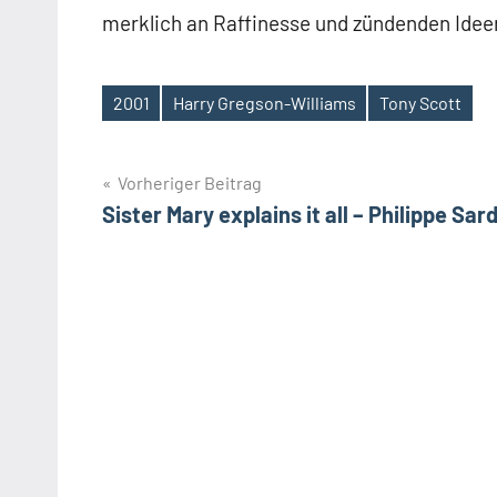
merklich an Raffinesse und zündenden Idee
2001
Harry Gregson-Williams
Tony Scott
Schlagwörter
Beitragsnavigation
Vorheriger Beitrag
Sister Mary explains it all – Philippe Sar