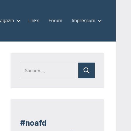
agazin
Links
Forum
Impressum
Suchen
Suchen
nach:
#noafd