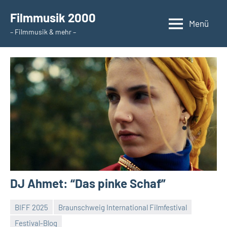
Zum
Filmmusik 2000
Inhalt
Menü
– Filmmusik & mehr –
springen
DJ Ahmet: “Das pinke Schaf”
BIFF 2025
Braunschweig International Filmfestival
Festival-Blog