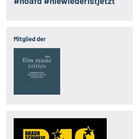
#noafd #niewiederistjetzt
Mitglied der