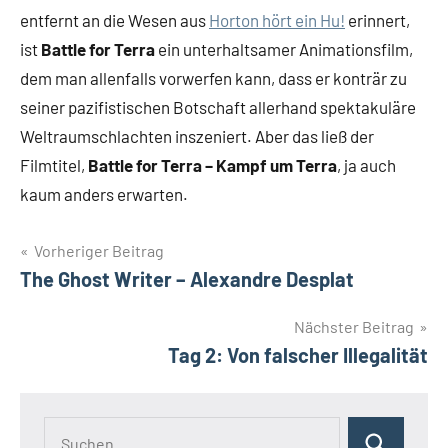
entfernt an die Wesen aus
Horton hört ein Hu!
erinnert,
ist
Battle for Terra
ein unterhaltsamer Animationsfilm,
dem man allenfalls vorwerfen kann, dass er konträr zu
seiner pazifistischen Botschaft allerhand spektakuläre
Weltraumschlachten inszeniert. Aber das ließ der
Filmtitel,
Battle for Terra – Kampf um Terra
, ja auch
kaum anders erwarten.
Beitragsnavigation
Vorheriger Beitrag
The Ghost Writer – Alexandre Desplat
Nächster Beitrag
Tag 2: Von falscher Illegalität
Suchen