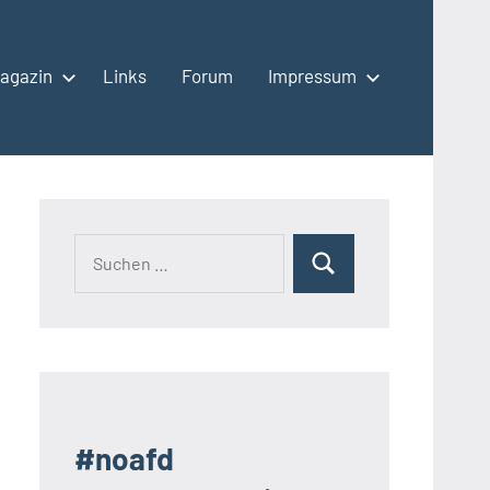
agazin
Links
Forum
Impressum
Suchen
Suchen
nach:
#noafd