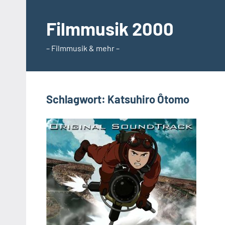
Zum
Inhalt
Filmmusik 2000
springen
– Filmmusik & mehr –
Schlagwort:
Katsuhiro Ôtomo