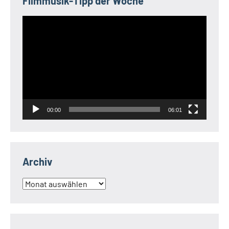
Filmmusik-Tipp der Woche
Video-
Player
00:00
06:01
Archiv
Archiv