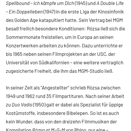
Spellbound – Ich kämpfe um Dich
(1945) und
A Double Life
– Ein Doppelleben
(1947) in die erste Liga der Kinosinfonik
des Golden Age katapultiert hatte. Sein Vertrag bei MGM
besaß freilich besondere Konditionen: Rózsa ließ sich die
Sommermonate freistellen, um in Europa an seinen
Konzertwerken arbeiten zu können. Dazu unterrichte er
bis 1965 neben seinen Filmprojekten an der USC, der
Universität von Südkalifornien – eine weitere vertraglich
zugesicherte Freiheit, die ihm das MGM-Studio ließ.
In seiner Zeit als “Angestellter” schrieb Rózsa zwischen
1949 und 1962 rund 35 Filmpartituren. Nach seiner Arbeit
zu
Quo Vadis
(1950) galt er dabei als Spezialist für üppige
Kostümstoffe, insbesondere Bibelepen. So ist es auch
kein Wunder, dass von den dreizehn Filmmusiken der
Kompilation
Rózsa at M-G-M
von Rhino, nur eine –