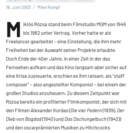
19. Juni 2003
Mike Rumpf
M
iklós Rózsa stand beim Filmstudio MGM von 1949
bis 1962 unter Vertrag. Vorher hatte er als
Freelancer gearbeitet – eine Einstellung, die ihm mehr
Freiheiten bei der Auswahl seiner Projekte erlaubte.
Doch Ende der 40er Jahre, in einer Zeit in der das
Fernsehen aufkam und das Kino langsam aber sicher auf
eine Krise zusteuerte, erschien es ihm ratsam, als “staff
composer” – also angestellter Komponist – bei einem der
großen Studios anzuheuern. Zu diesem Zeitpunkt war
Rózsa bereits ein profilierter Filmkomponist, der sich mit
den Filmen Alexander Kordas (
Die vier Federn
(1939),
Der
Dieb von Bagdad
(1940) und
Das Dschungelbuch
(1942))
und den oscarprämierten Musiken zu Hitchcocks