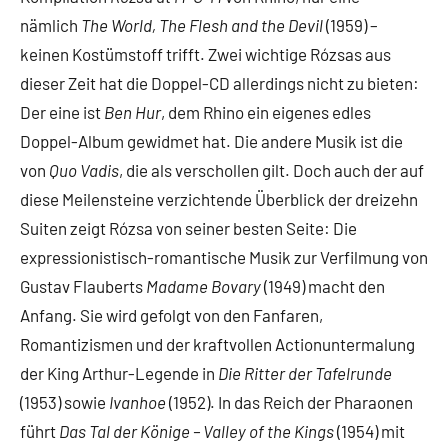
nämlich
The World, The Flesh and the Devil
(1959) –
keinen Kostümstoff trifft. Zwei wichtige Rózsas aus
dieser Zeit hat die Doppel-CD allerdings nicht zu bieten:
Der eine ist
Ben Hur
, dem Rhino ein eigenes edles
Doppel-Album gewidmet hat. Die andere Musik ist die
von
Quo Vadis
, die als verschollen gilt. Doch auch der auf
diese Meilensteine verzichtende Überblick der dreizehn
Suiten zeigt Rózsa von seiner besten Seite: Die
expressionistisch-romantische Musik zur Verfilmung von
Gustav Flauberts
Madame Bovary
(1949) macht den
Anfang. Sie wird gefolgt von den Fanfaren,
Romantizismen und der kraftvollen Actionuntermalung
der King Arthur-Legende in
Die Ritter der Tafelrunde
(1953) sowie
Ivanhoe
(1952). In das Reich der Pharaonen
führt
Das Tal der Könige – Valley of the Kings
(1954) mit