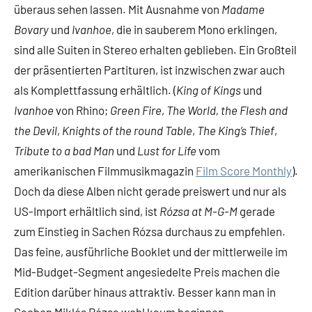
überaus sehen lassen. Mit Ausnahme von
Madame
Bovary
und
Ivanhoe
, die in sauberem Mono erklingen,
sind alle Suiten in Stereo erhalten geblieben. Ein Großteil
der präsentierten Partituren, ist inzwischen zwar auch
als Komplettfassung erhältlich. (
King of Kings
und
Ivanhoe
von Rhino;
Green Fire
,
The World, the Flesh and
the Devil
,
Knights of the round Table
,
The King’s Thief
,
Tribute to a bad Man
und
Lust for Life
vom
amerikanischen Filmmusikmagazin
Film Score Monthly
).
Doch da diese Alben nicht gerade preiswert und nur als
US-Import erhältlich sind, ist
Rózsa at M-G-M
gerade
zum Einstieg in Sachen Rózsa durchaus zu empfehlen.
Das feine, ausführliche Booklet und der mittlerweile im
Mid-Budget-Segment angesiedelte Preis machen die
Edition darüber hinaus attraktiv. Besser kann man in