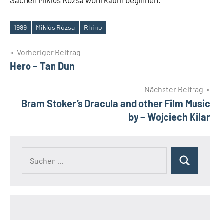
Sachen Miklós Rózsa wohl kaum beginnen.
1999
Miklós Rózsa
Rhino
Schlagwörter
Beitragsnavigation
Vorheriger Beitrag
Hero – Tan Dun
Nächster Beitrag
Bram Stoker’s Dracula and other Film Music
by – Wojciech Kilar
Suchen
Suchen
nach: