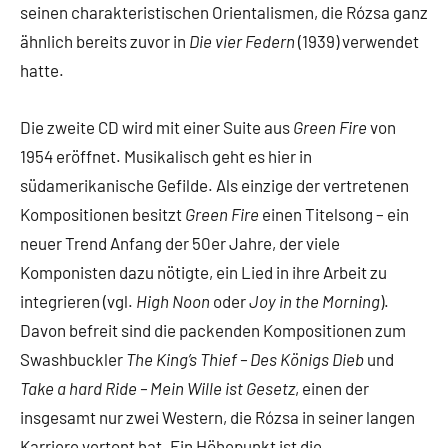
seinen charakteristischen Orientalismen, die Rózsa ganz
ähnlich bereits zuvor in
Die vier Federn
(1939) verwendet
hatte.
Die zweite CD wird mit einer Suite aus
Green Fire
von
1954 eröffnet. Musikalisch geht es hier in
südamerikanische Gefilde. Als einzige der vertretenen
Kompositionen besitzt
Green Fire
einen Titelsong – ein
neuer Trend Anfang der 50er Jahre, der viele
Komponisten dazu nötigte, ein Lied in ihre Arbeit zu
integrieren (vgl.
High Noon
oder
Joy in the Morning
).
Davon befreit sind die packenden Kompositionen zum
Swashbuckler
The King’s Thief – Des Königs Dieb
und
Take a hard Ride – Mein Wille ist Gesetz
, einen der
insgesamt nur zwei Western, die Rózsa in seiner langen
Karriere vertont hat. Ein Höhepunkt ist die