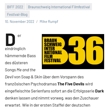
BIFF 2022
Braunschweig International Filmfestival
Festival-Blog
Keine
10. November 2022
Mike Rumpf
Kommentare
D
er
eindringlich
hämmernde Bass
des düsteren
Songs
Me and the
Devil
von Soap & Skin über dem Vorspann des
französischen Psychodramas
The Five Devils
wird
eingefleischte Serienfans sofort an die Erfolgsserie
Dark
denken lassen und nimmt vorweg, was den Zuschauer
erwartet. Wie in der ersten Staffel der deutschen