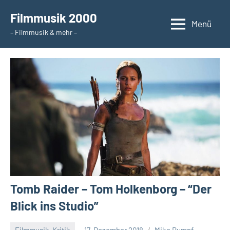
Zum
Filmmusik 2000
Inhalt
Menü
– Filmmusik & mehr –
springen
Tomb Raider – Tom Holkenborg – “Der
Blick ins Studio”
Filmmusik-Kritik
17. Dezember 2018
Mike Rumpf