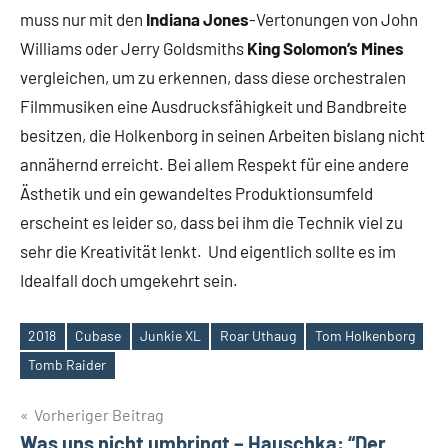
muss nur mit den
Indiana Jones
-Vertonungen von John
Williams oder Jerry Goldsmiths
King Solomon’s Mines
vergleichen, um zu erkennen, dass diese orchestralen
Filmmusiken eine Ausdrucksfähigkeit und Bandbreite
besitzen, die Holkenborg in seinen Arbeiten bislang nicht
annähernd erreicht. Bei allem Respekt für eine andere
Ästhetik und ein gewandeltes Produktionsumfeld
erscheint es leider so, dass bei ihm die Technik viel zu
sehr die Kreativität lenkt. Und eigentlich sollte es im
Idealfall doch umgekehrt sein.
2018
Cubase
Junkie XL
Roar Uthaug
Tom Holkenborg
Schlagwörter
Tomb Raider
Beitragsnavigation
Vorheriger Beitrag
Was uns nicht umbringt – Hauschka: “Der