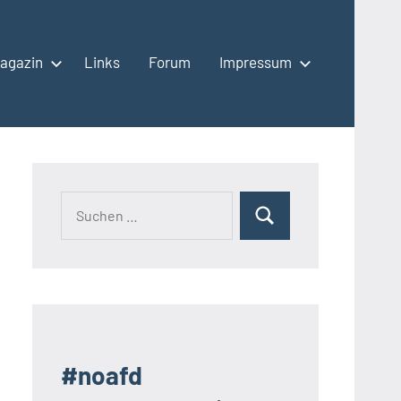
agazin
Links
Forum
Impressum
Suchen
Suchen
nach:
#noafd