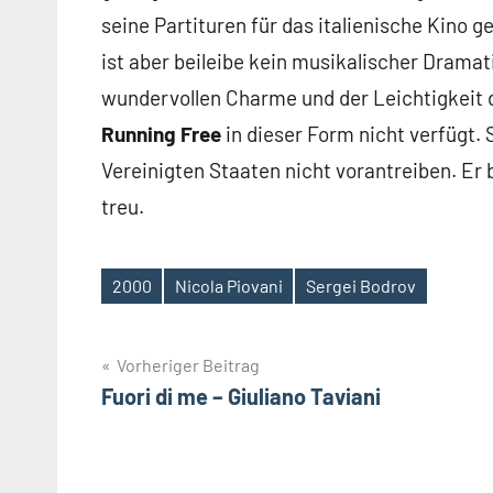
seine Partituren für das italienische Kino 
ist aber beileibe kein musikalischer Dramat
wundervollen Charme und der Leichtigkeit d
Running Free
in dieser Form nicht verfügt. 
Vereinigten Staaten nicht vorantreiben. Er
treu.
2000
Nicola Piovani
Sergei Bodrov
Schlagwörter
Beitragsnavigation
Vorheriger Beitrag
Fuori di me – Giuliano Taviani