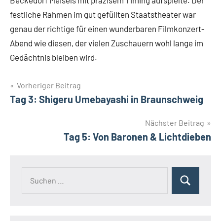
Beckedorf Meisels mit präzisem Timing aufspielte. Der
festliche Rahmen im gut gefüllten Staatstheater war
genau der richtige für einen wunderbaren Filmkonzert-
Abend wie diesen, der vielen Zuschauern wohl lange im
Gedächtnis bleiben wird.
Beitragsnavigation
Vorheriger Beitrag
Tag 3: Shigeru Umebayashi in Braunschweig
Nächster Beitrag
Tag 5: Von Baronen & Lichtdieben
Suchen
Suchen
nach: