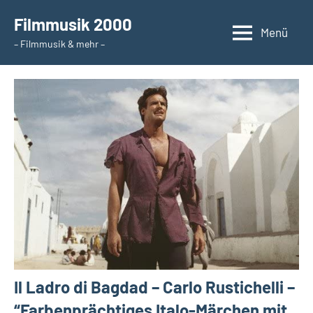
Zum
Filmmusik 2000
Inhalt
Menü
– Filmmusik & mehr –
springen
Il Ladro di Bagdad – Carlo Rustichelli –
“Farbenprächtiges Italo-Märchen mit