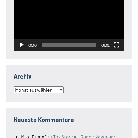
Player
00:00
06:01
Archiv
Archiv
Neueste Kommentare
Mike Rumpf
zu
Toy Story 4 – Randy Newman: