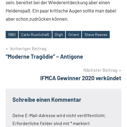
sein, bereitet bei der Wiederentdeckung aber einen
Heidenspaß. Ein paar kritische Augen sollte man dabei
aber schon zudrücken können.
1960
Carlo Rustichelli
Digit
Orient
Steve Reeves
Schlagwörter
Beitragsnavigation
Vorheriger Beitrag
“Moderne Tragödie” – Antigone
Nächster Beitrag
IFMCA Gewinner 2020 verkündet
Schreibe einen Kommentar
Deine E-Mail-Adresse wird nicht veröffentlicht.
Erforderliche Felder sind mit
*
markiert