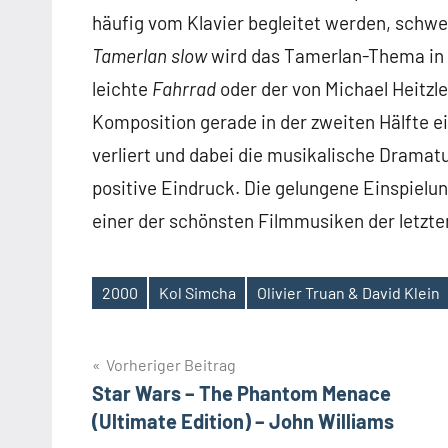
häufig vom Klavier begleitet werden, schw
Tamerlan slow
wird das Tamerlan-Thema in e
leichte
Fahrrad
oder der von Michael Heitzle
Komposition gerade in der zweiten Hälfte e
verliert und dabei die musikalische Dramat
positive Eindruck. Die gelungene Einspielu
einer der schönsten Filmmusiken der letzt
2000
Kol Simcha
Olivier Truan & David Klein
Schlagwörter
Beitragsnavigation
Vorheriger Beitrag
Star Wars – The Phantom Menace
(Ultimate Edition) – John Williams