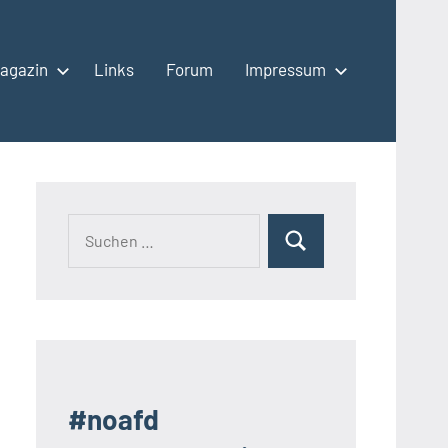
agazin
Links
Forum
Impressum
Suchen
Suchen
nach:
#noafd