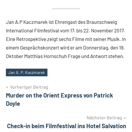
Jan A.P Kaczmarek ist Ehrengast des Braunschweig
International Filmfestival vom 17. bis 22. November 2017.
Eine Retrospektive zeigt sechs Filme mit seiner Musik. In
einem Gesprächskonzert wird er am Donnerstag, den 19.
Oktober Matthias Hornschuh Frage und Antwort stehen.
Jan A. P. Kaczmarek
Schlagwörter
Beitragsnavigation
Vorheriger Beitrag
Murder on the Orient Express von Patrick
Doyle
Nächster Beitrag
Check-in beim Filmfestival ins Hotel Salvation